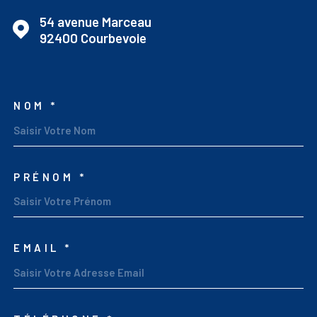
54 avenue Marceau
92400
Courbevoie
NOM *
TRAD_MELTEM_VOSCOO
PRÉNOM *
EMAIL *