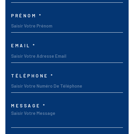
PRÉNOM *
EMAIL *
TÉLÉPHONE *
MESSAGE *
TRAD_MELTEM_VORED