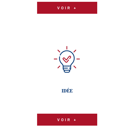
De la visite à la rédaction du bail, nous nous
VOIR +
occupons de tous les aspects juridiques et
techniques de votre future location.
Avec un taux de satisfaction qui dépasse les 93 %,
notre savoir-faire et notre professionnalisme sont
reconnus à leur juste valeur. Alors n’hésitez plus,
venez pousser les portes de l’agence Marceau, votre
agence immobilière à Courbevoie.
IDÉE
VOIR +