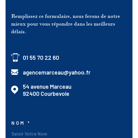
Remplissez ce formulaire, nous ferons de notre
mieux pour vous répondre dans les meilleurs
délais.
01 55 70 22 60
agencemarceau@yahoo.fr
54 avenue Marceau
92400
Courbevoie
NOM *
TRAD_MELTEM_VOSCO