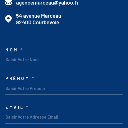
agencemarceau@yahoo.fr
54 avenue Marceau
92400
Courbevoie
NOM *
TRAD_MELTEM_VOSCOO
PRÉNOM *
EMAIL *