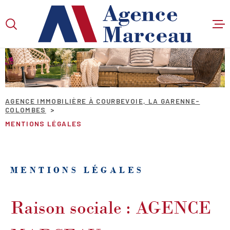
Aller
Aller
Aller
Aller
à
à
au
au
:
la
menu
contenu
VOTRE
recherche
principal
RECHERCHE
TYPE
AGENCE IMMOBILIÈRE À COURBEVOIE, LA GARENNE-
D'OFFRE
COLOMBES
VENTE
MENTIONS LÉGALES
TYPE
DE
TYPE DE BIEN
BIEN
VILLE
MENTIONS LÉGALES
Raison sociale : AGENCE
Budget
BUDGET