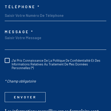
TÉLÉPHONE *
MESSAGE *
TRAD_MELTEM_VORED
J'ai Pris Connaissance De La Politique De Confidentialité Et Des
RÈGLEMENTATION
Informations Relatives Au Traitement De Mes Données
Personnelles (*)
* Champ obligatoire
ENVOYER
Les informations recueillies sur ce formulaire sont