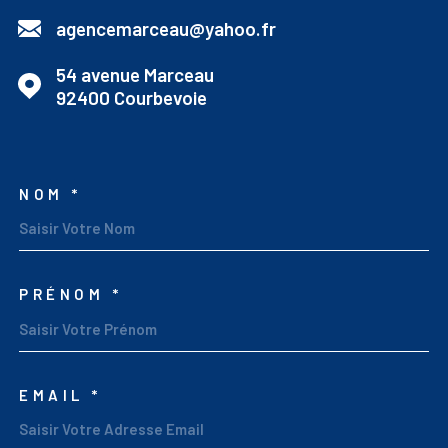
agencemarceau@yahoo.fr
54 avenue Marceau
92400
Courbevoie
NOM *
TRAD_MELTEM_VOSCOO
PRÉNOM *
EMAIL *