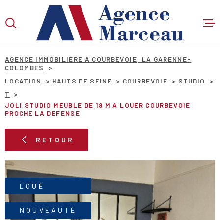
Aller
Aller
Aller
Aller
à
à
au
au
:
la
menu
contenu
VOTRE
recherche
principal
RECHERCHE
AGENCE IMMOBILIÈRE À COURBEVOIE, LA GARENNE-
COLOMBES
LOCATION
HAUTS DE SEINE
COURBEVOIE
STUDIO
T
TYPE
D'OFFRE
JOLI STUDIO MEUBLE DE 19 M A LOUER COURBEVOIE
LOCATION
PROCHE LA DEFENSE
TYPE
DE
TYPE DE BIEN
RETOUR
BIEN
VILLE
LOUÉ
Budget
BUDGET
NOUVEAUTÉ