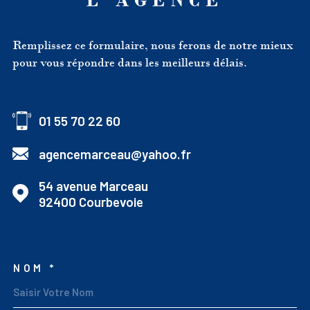
L'AGENCE
Remplissez ce formulaire, nous ferons de notre mieux
pour vous répondre dans les meilleurs délais.
01 55 70 22 60
agencemarceau@yahoo.fr
54 avenue Marceau
92400
Courbevoie
NOM *
TRAD_MELTEM_VOSCOO