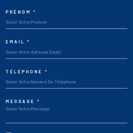
PRÉNOM *
EMAIL *
TÉLÉPHONE *
MESSAGE *
TRAD_MELTEM_VORED