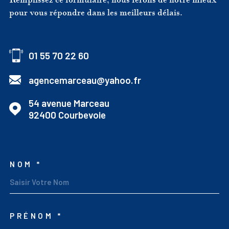
pour vous répondre dans les meilleurs délais.
01 55 70 22 60
agencemarceau@yahoo.fr
54 avenue Marceau
92400
Courbevoie
NOM *
TRAD_MELTEM_VOSCOO
PRÉNOM *