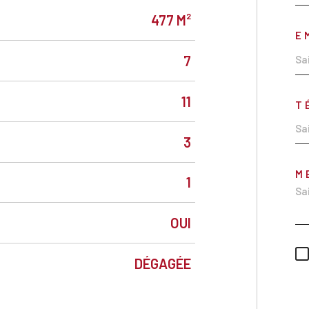
477 M²
E
7
11
T
3
M
1
OUI
DÉGAGÉE