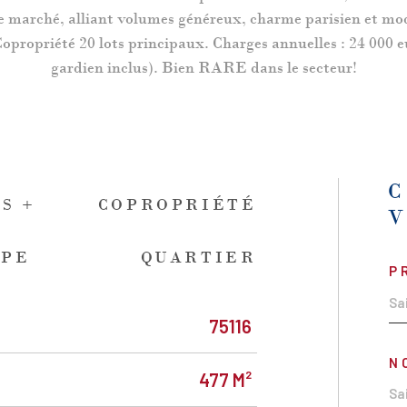
r le marché, alliant volumes généreux, charme parisien et m
 Copropriété 20 lots principaux. Charges annuelles : 24 000 e
gardien inclus). Bien RARE dans le secteur!
S +
COPROPRIÉTÉ
DPE
QUARTIER
P
75116
N
477 M²