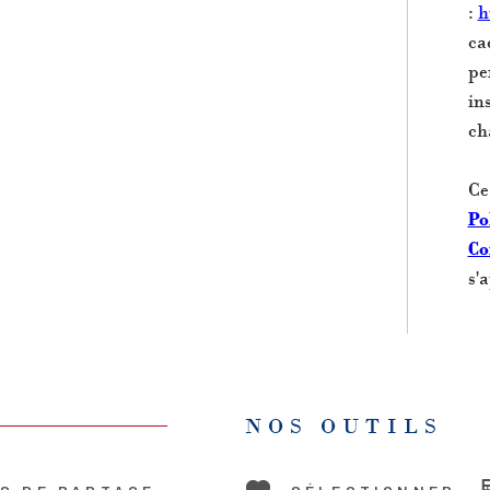
:
h
ca
pe
in
ch
Ce
Po
Co
s'
NOS OUTILS