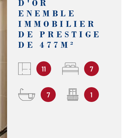
D'OR
ENEMBLE
IMMOBILIER
DE PRESTIGE
DE 477M²
11
7
7
1