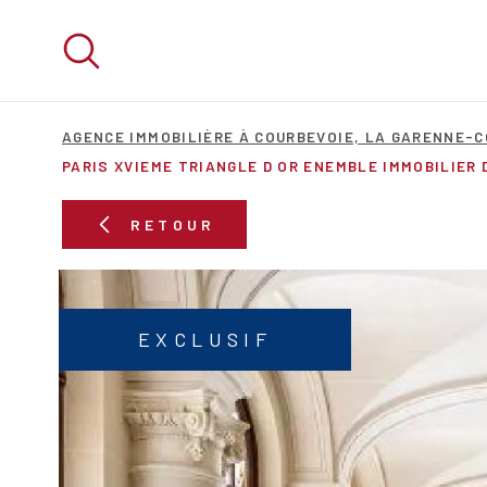
Aller
Aller
Aller
Aller
à
à
au
au
:
la
menu
contenu
recherche
principal
AGENCE IMMOBILIÈRE À COURBEVOIE, LA GARENNE-
PARIS XVIEME TRIANGLE D OR ENEMBLE IMMOBILIER 
RETOUR
EXCLUSIF