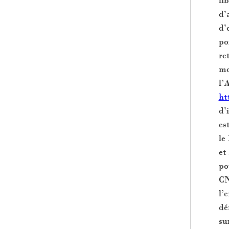
d’
d’
po
re
mo
l’
htt
d’
es
le
et
po
CN
l’
dé
su