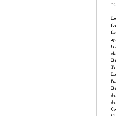
* c
Le
fo
fi
ag
tr
cl
Ré
Tr
La
l'
Ré
de
de
Co
li