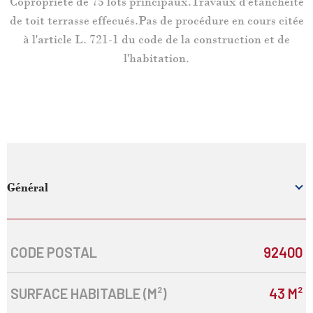
Copropriété de 75 lots principaux.Travaux d'étanchéité
de toit terrasse effecués.Pas de procédure en cours citée
à l'article L. 721-1 du code de la construction et de
l'habitation.
Général
CODE POSTAL
92400
Caractérisque
Valeurs
SURFACE HABITABLE (M²)
43 M²