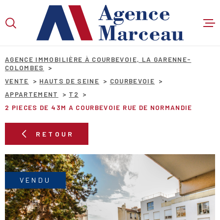
Aller
Aller
Aller
Aller
à
à
au
au
:
la
menu
contenu
VOTRE
recherche
principal
RECHERCHE
AGENCE IMMOBILIÈRE À COURBEVOIE, LA GARENNE-
COLOMBES
VENTE
HAUTS DE SEINE
COURBEVOIE
APPARTEMENT
T2
TYPE
D'OFFRE
VENTE
2 PIECES DE 43M A COURBEVOIE RUE DE NORMANDIE
TYPE
RETOUR
DE
TYPE DE BIEN
BIEN
VILLE
VENDU
Budget
BUDGET