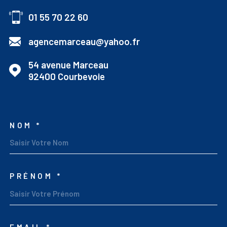
01 55 70 22 60
agencemarceau@yahoo.fr
54 avenue Marceau
92400
Courbevoie
NOM *
TRAD_MELTEM_VOSCOO
PRÉNOM *
EMAIL *