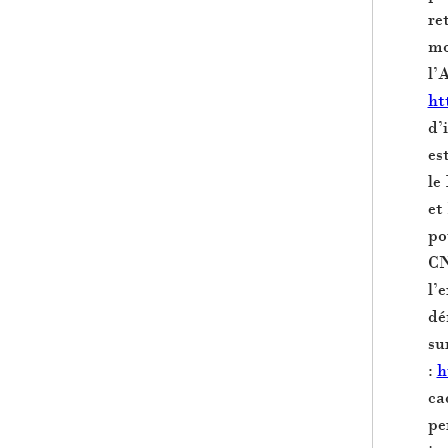
re
mo
l’
htt
d’
es
le
et
po
CN
l’
dé
su
:
h
ca
pe