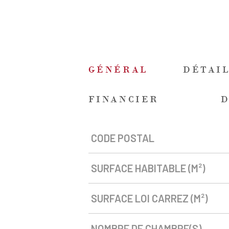
GÉNÉRAL
DÉTAIL
FINANCIER
CODE POSTAL
Caractérisque
Valeurs
SURFACE HABITABLE (M²)
SURFACE LOI CARREZ (M²)
NOMBRE DE CHAMBRE(S)