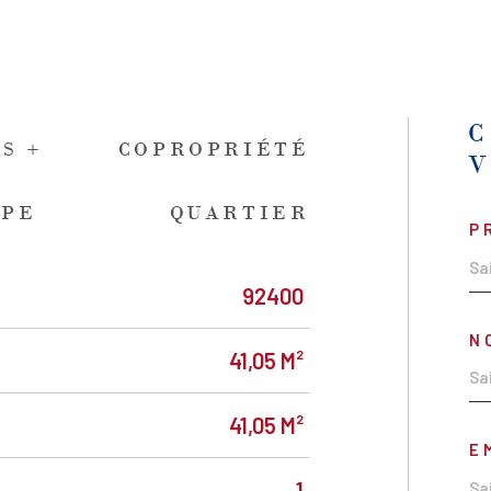
S +
COPROPRIÉTÉ
DPE
QUARTIER
P
92400
N
41,05 M²
41,05 M²
E
1