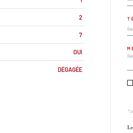
2
T
7
M
OUI
DÉGAGÉE
* c
Le