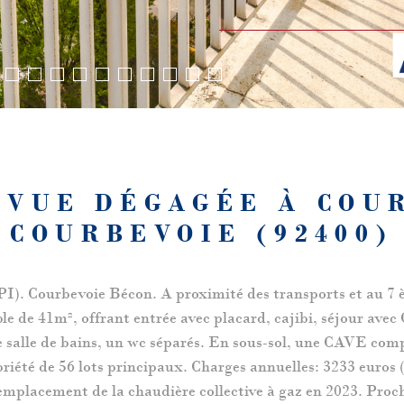
C VUE DÉGAGÉE À COU
COURBEVOIE (92400)
Courbevoie Bécon. A proximité des transports et au 7 è
bitable de 41m², offrant entrée avec placard, cajibi, sé
alle de bains, un wc séparés. En sous-sol, une CAVE complè
 de 56 lots principaux. Charges annuelles: 3233 euros (g
emplacement de la chaudière collective à gaz en 2023. Pr