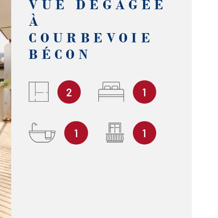
VUE DÉGAGÉE
À
COURBEVOIE
BÉCON
2
1
1
1