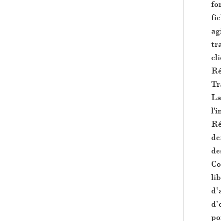
fo
fi
ag
tr
cl
Ré
Tr
La
l'
Ré
de
de
Co
li
d’
d’
po