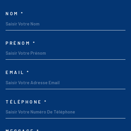
NOM *
TRAD_MELTEM_VOSCOO
PRÉNOM *
EMAIL *
TÉLÉPHONE *