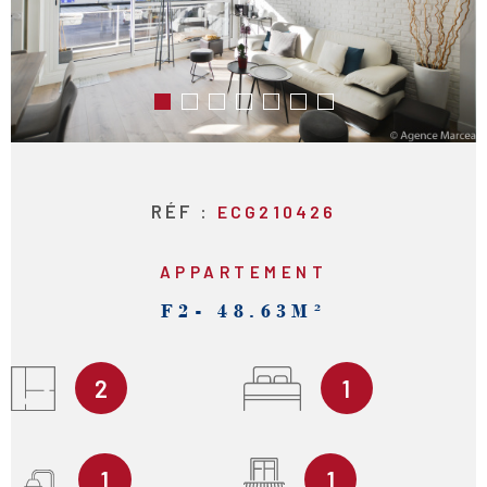
RECHERCHER
RÉF :
ECG210426
APPARTEMENT
F2- 48.63M²
2
1
1
1