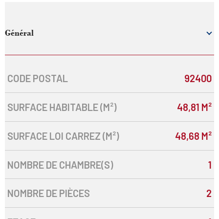
Général
CODE POSTAL
92400
Caractérisque
Valeurs
SURFACE HABITABLE (M²)
48,81 M²
SURFACE LOI CARREZ (M²)
48,68 M²
NOMBRE DE CHAMBRE(S)
1
NOMBRE DE PIÈCES
2