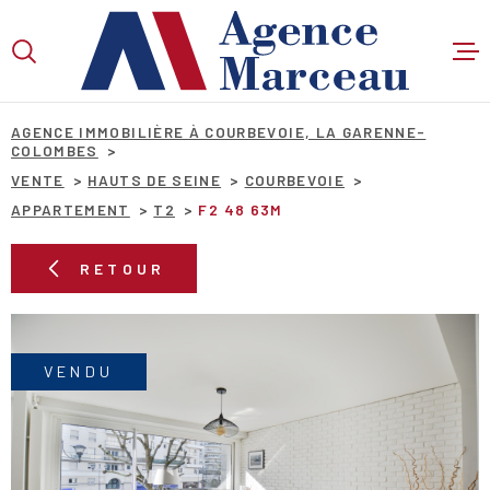
Aller
Aller
Aller
Aller
à
à
au
au
:
la
menu
contenu
VOTRE
recherche
principal
RECHERCHE
AGENCE IMMOBILIÈRE À COURBEVOIE, LA GARENNE-
COLOMBES
VENTE
HAUTS DE SEINE
COURBEVOIE
APPARTEMENT
T2
F2 48 63M
TYPE
D'OFFRE
VENTE
RETOUR
TYPE
DE
TYPE DE BIEN
BIEN
VILLE
VENDU
Budget
BUDGET