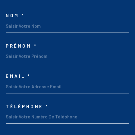
NOM *
TRAD_MELTEM_VOSCOO
PRÉNOM *
EMAIL *
TÉLÉPHONE *