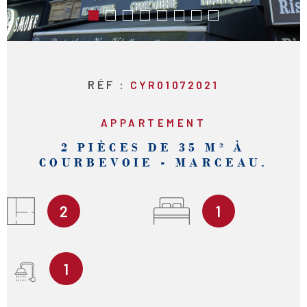
RÉF :
CYR01072021
APPARTEMENT
2 PIÈCES DE 35 M² À
COURBEVOIE - MARCEAU.
2
1
1