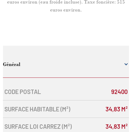
euros environ (eau froide incluse). Taxe foncière: 515
euros environ.
Général
CODE POSTAL
92400
Caractérisque
Valeurs
SURFACE HABITABLE (M²)
34,83 M²
SURFACE LOI CARREZ (M²)
34,83 M²