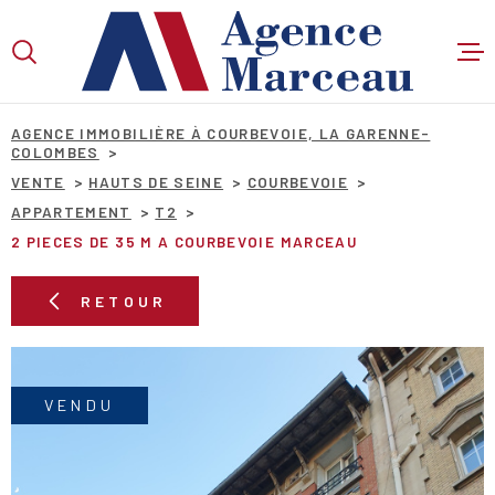
Aller
Aller
Aller
Aller
à
à
au
au
:
la
menu
contenu
VOTRE
recherche
principal
RECHERCHE
AGENCE IMMOBILIÈRE À COURBEVOIE, LA GARENNE-
COLOMBES
VENTE
HAUTS DE SEINE
COURBEVOIE
APPARTEMENT
T2
TYPE
D'OFFRE
VENTE
2 PIECES DE 35 M A COURBEVOIE MARCEAU
TYPE
RETOUR
DE
TYPE DE BIEN
BIEN
VILLE
VENDU
Budget
BUDGET