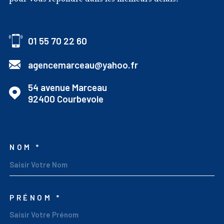
01 55 70 22 60
agencemarceau@yahoo.fr
54 avenue Marceau
92400
Courbevoie
NOM *
TRAD_MELTEM_VOSCOO
PRÉNOM *