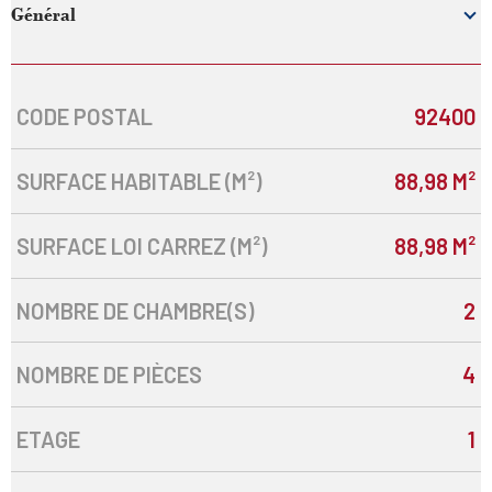
Général
CODE POSTAL
92400
Caractérisque
Valeurs
SURFACE HABITABLE (M²)
88,98 M²
SURFACE LOI CARREZ (M²)
88,98 M²
NOMBRE DE CHAMBRE(S)
2
NOMBRE DE PIÈCES
4
ETAGE
1