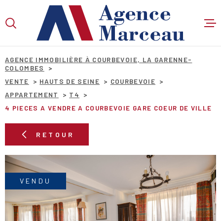
Aller
Aller
Aller
Aller
à
à
au
au
:
la
menu
contenu
VOTRE
recherche
principal
RECHERCHE
AGENCE IMMOBILIÈRE À COURBEVOIE, LA GARENNE-
COLOMBES
VENTE
HAUTS DE SEINE
COURBEVOIE
APPARTEMENT
T4
TYPE
D'OFFRE
VENTE
4 PIECES A VENDRE A COURBEVOIE GARE COEUR DE VILLE
TYPE
RETOUR
DE
TYPE DE BIEN
BIEN
VILLE
VENDU
Budget
BUDGET