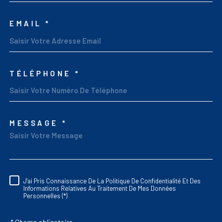
EMAIL *
TÉLÉPHONE *
MESSAGE *
TRAD_MELTEM_VORED
J'ai Pris Connaissance De La Politique De Confidentialité Et Des
RÈGLEMENTATION
Informations Relatives Au Traitement De Mes Données
Personnelles (*)
* Champ obligatoire