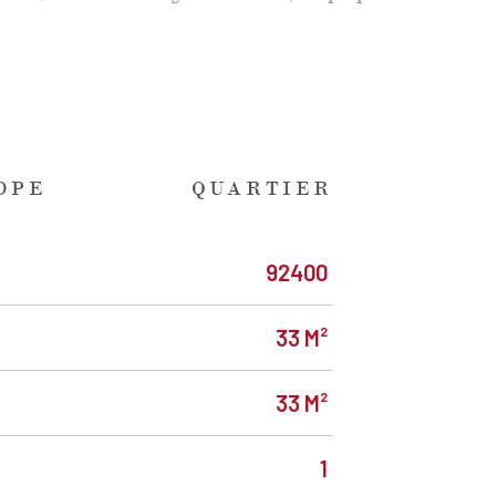
DPE
QUARTIER
92400
33 M²
33 M²
1