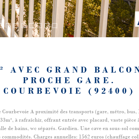
M² AVEC GRAND BALCO
PROCHE GARE.
COURBEVOIE (92400)
ourbevoie A proximité des transports (gare, métro, bus,
33m², à rafraîchir, offrant entrée avec placard, vast
e bains, wc séparés. Gardien. Une cave en sous-sol complè
ommodités. Charges annuelles: 1562 euros (chauffage colle