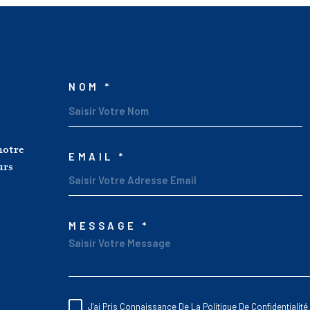
NOM *
TRAD_MELTEM_V
notre
EMAIL *
urs
MESSAGE *
TRAD_MELTEM_V
J'ai Pris Connaissance De La Politique De Confidentiali