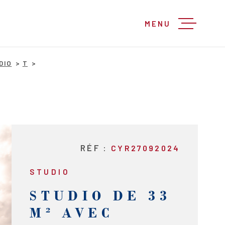
MENU
DIO
T
RÉF :
CYR27092024
STUDIO
STUDIO DE 33
M² AVEC