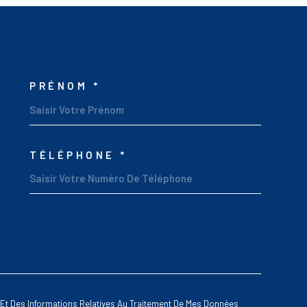
PRÉNOM *
OSCOORDONNEES
TÉLÉPHONE *
OREDEMANDE
té Et Des Informations Relatives Au Traitement De Mes Données