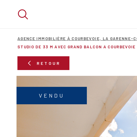
Aller
Aller
Aller
Aller
à
à
au
au
:
la
menu
contenu
recherche
principal
AGENCE IMMOBILIÈRE À COURBEVOIE, LA GARENNE-
STUDIO DE 33 M AVEC GRAND BALCON A COURBEVOIE
RETOUR
VENDU