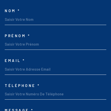
NOM *
TRAD_MELTEM_VOSCOO
PRÉNOM *
EMAIL *
TÉLÉPHONE *
MESSAGE *