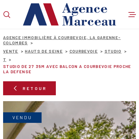
Aller
Aller
Aller
Aller
à
à
au
au
:
la
menu
contenu
VOTRE
recherche
principal
RECHERCHE
AGENCE IMMOBILIÈRE À COURBEVOIE, LA GARENNE-
COLOMBES
VENTE
HAUTS DE SEINE
COURBEVOIE
STUDIO
T
TYPE
D'OFFRE
STUDIO DE 27 35M AVEC BALCON A COURBEVOIE PROCHE
VENTE
LA DEFENSE
TYPE
DE
TYPE DE BIEN
RETOUR
BIEN
VILLE
VENDU
Budget
BUDGET