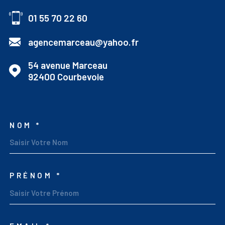
01 55 70 22 60
agencemarceau@yahoo.fr
54 avenue Marceau
92400
Courbevoie
NOM *
TRAD_MELTEM_VOSCOO
PRÉNOM *