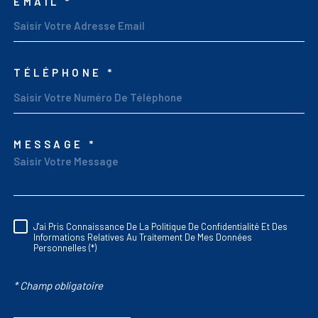
EMAIL *
TÉLÉPHONE *
MESSAGE *
TRAD_MELTEM_VORED
J'ai Pris Connaissance De La Politique De Confidentialité Et Des
RÈGLEMENTATION
Informations Relatives Au Traitement De Mes Données
Personnelles (*)
* Champ obligatoire