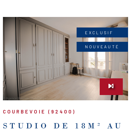
achat.DPE : F
EXCLUSIF
NOUVEAUTÉ
VOIR LE BIEN
COURBEVOIE (92400)
STUDIO DE 18M² AU