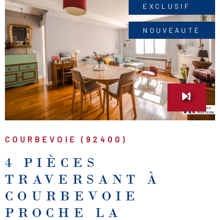
(article L. 721-1 du CCH). Cette annonce vous est
EXCLUSIF
présentée par Christophe Guéguen. Je reste à votre
NOUVEAUTÉ
disposition pour toute question complémentaire.
VOIR LE BIEN
COURBEVOIE (92400)
4 PIÈCES
TRAVERSANT À
COURBEVOIE
PROCHE LA