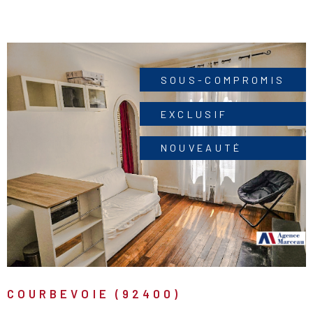
le tram ou même les nombreuses connexions de La
Défense, accessibles en seulement 11 minutes à
pied.Copropriété de 87 lots principaux. Charges
courantes : 136 €/mois. Aucune procédure en cours au
sens de l’article L. 721-1 du Code de la construction et
SOUS-COMPROMIS
de l’habitation. Annonce présentée par Christophe
EXCLUSIF
Guéguen
NOUVEAUTÉ
VOIR LE BIEN
COURBEVOIE (92400)