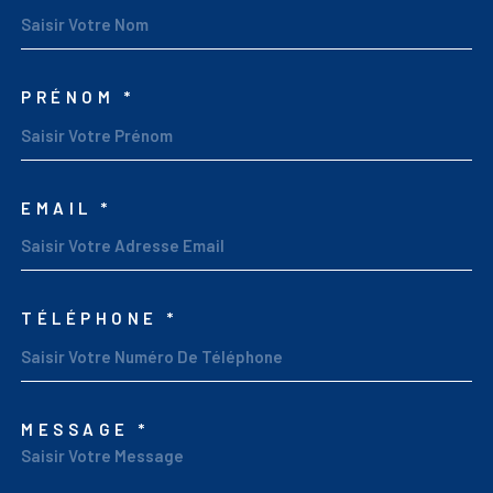
PRÉNOM *
EMAIL *
TÉLÉPHONE *
MESSAGE *
TRAD_MELTEM_VORED