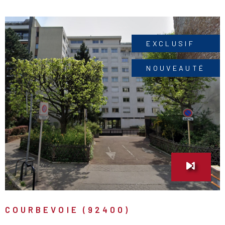
propriété. Proche écoles et commerces. Bien non soumis
au statut de la copropriété. Calme. A PROXIMITÉ des
transports (Gare, tramway, bus). Bien rare dans le
secteur!
EXCLUSIF
NOUVEAUTÉ
VOIR LE BIEN
COURBEVOIE (92400)