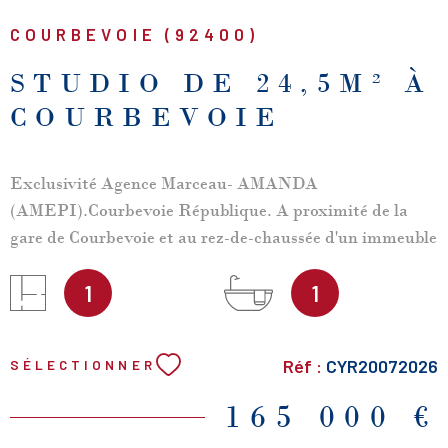
COURBEVOIE (92400)
STUDIO DE 24,5M² À
COURBEVOIE
Exclusivité Agence Marceau- AMANDA
(AMEPI).Courbevoie République. A proximité de la
gare de Courbevoie et au rez-de-chaussée d'un immeuble
ancien, un studio d'une surface habitable de 24,5 m²
offrant vaste pièce à vivre, cuisine séparée équipée, salle
1
1
de bains, wc séparés. Beaux volumes (belle hauteur sous
plafond). Calme et proche toutes commodités.
Réf :
CYR20072026
SÉLECTIONNER
Copropriété de 17 lots principaux. Charges annuelles:
1597 euros (eau froide incluse). Chauffage individuel au
165 000 €
gaz.Taxe foncière : 300 euros environ.Idéal premier