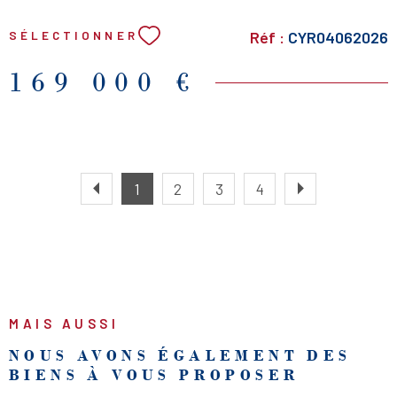
individuel électrique. Ballon d'eau chaude. Taxe
Réf :
CYR04062026
SÉLECTIONNER
foncière: 335 euros. Proche toutes commodités. Idéal
investisseur ou premier achat!
169 000 €
1
2
3
4
MAIS AUSSI
NOUS AVONS ÉGALEMENT DES
BIENS À VOUS PROPOSER