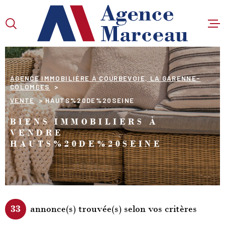
Aller
Aller
Aller
Aller
à
à
au
au
:
la
menu
contenu
VOTRE
recherche
principal
RECHERCHE
AGENCE IMMOBILIÈRE À COURBEVOIE, LA GARENNE-
COLOMBES
TYPE
VENTE
HAUTS%20DE%20SEINE
D'OFFRE
VENTE
BIENS IMMOBILIERS À
TYPE
VENDRE
DE
TYPE DE BIEN
HAUTS%20DE%20SEINE
BIEN
VILLE
Budget
33
annonce(s) trouvée(s) selon vos critères
BUDGET