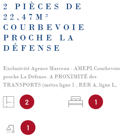
2 PIÈCES DE
22,47M²
COURBEVOIE
PROCHE LA
DÉFENSE
Exclusivité Agence Marceau - AMEPI.Courbevoie
proche La Défense. A PROXIMITÉ des
TRANSPORTS (métro ligne 1 , RER A, ligne L,
tramway) et au 1er étage sans ascenseur d'un immeuble
ancien, 2 pièces à rafraîchir, BIEN AGENCÉ, d'une
2
1
surface habitable de 22,45m² offrant séjour lumineux,
kitchenette équipée, une chambre, salle de douches avec
wc. Copropriété de 21 lots principaux. Charges
1
annuelles : 884 euros (eau froide incluse). Chauffage