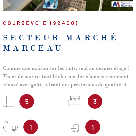
COURBEVOIE (92400)
SECTEUR MARCHÉ
MARCEAU
Comme une maison sur les toits, seul au dernier étage !
Venez découvrir tout le charme de ce bien entièrement
rénové avec goût, offrant des prestations de qualité et
des volumes rares sur le secteur. Ce grand appartement
de 111,4 m², est baigné de lumière grâce à sa double
5
3
exposition et ses terrasses "plein ciel". Il se compose
d'une entrée avec placard, d'un double séjour de 35 m²
ouvrant sur une première terrasse de 23 m² exposée
1
1
Sud-Ouest, et d'une belle cuisine séparée de 16 m²,