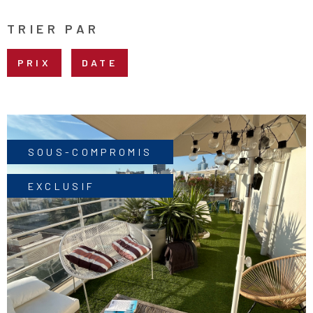
NOMBRE
DE
PIÈCES
PLUS DE CRITÈRES
TRIER PAR
PRIX
DATE
RECHERCHER
SOUS-COMPROMIS
EXCLUSIF
VOIR LE BIEN