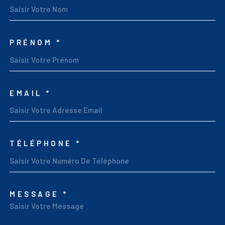
PRÉNOM *
EMAIL *
TÉLÉPHONE *
MESSAGE *
TRAD_MELTEM_VORED