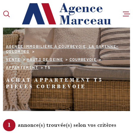
Aller
Aller
Aller
Aller
à
à
au
au
:
la
menu
contenu
VOTRE
recherche
principal
RECHERCHE
AGENCE IMMOBILIÈRE À COURBEVOIE, LA GARENNE-
COLOMBES
TYPE
VENTE
HAUTS DE SEINE
COURBEVOIE
D'OFFRE
VENTE
APPARTEMENT
T5
TYPE
ACHAT APPARTEMENT T5
DE
TYPE DE BIEN
PIÈCES COURBEVOIE
BIEN
VILLE
Budget
BUDGET
1
annonce(s) trouvée(s) selon vos critères