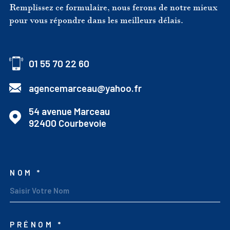
Remplissez ce formulaire, nous ferons de notre mieux
pour vous répondre dans les meilleurs délais.
01 55 70 22 60
agencemarceau@yahoo.fr
54 avenue Marceau
92400
Courbevoie
NOM *
TRAD_MELTEM_VOSCOO
PRÉNOM *