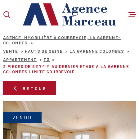
Aller
Aller
Aller
Aller
à
à
au
au
:
la
menu
contenu
VOTRE
recherche
principal
RECHERCHE
AGENCE IMMOBILIÈRE À COURBEVOIE, LA GARENNE-
COLOMBES
VENTE
HAUTS DE SEINE
LA GARENNE COLOMBES
APPARTEMENT
T3
TYPE
D'OFFRE
3 PIECES DE 63 74 M AU DERNIER ETAGE A LA GARENNE
VENTE
COLOMBES LIMITE COURBEVOIE
TYPE
DE
TYPE DE BIEN
RETOUR
BIEN
VILLE
VENDU
Budget
BUDGET