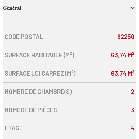
Général
CODE POSTAL
92250
Caractérisque
Valeurs
SURFACE HABITABLE (M²)
63,74 M²
SURFACE LOI CARREZ (M²)
63,74 M²
NOMBRE DE CHAMBRE(S)
2
NOMBRE DE PIÈCES
3
ETAGE
4