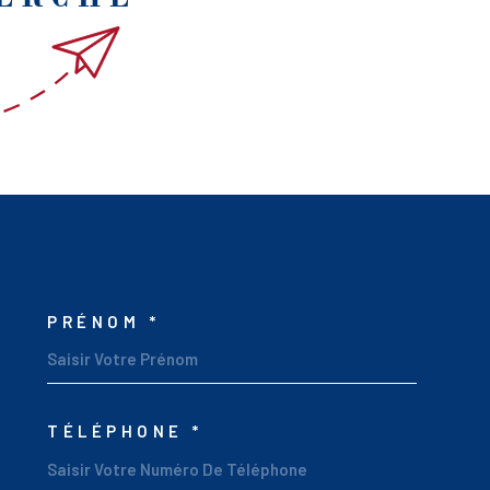
PRÉNOM *
OSCOORDONNEES
TÉLÉPHONE *