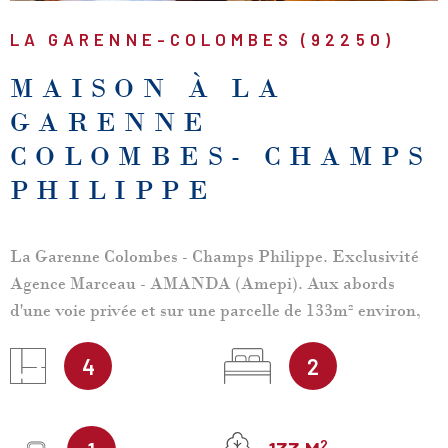
LA GARENNE-COLOMBES (92250)
MAISON À LA
GARENNE
COLOMBES- CHAMPS
PHILIPPE
La Garenne Colombes - Champs Philippe. Exclusivité
Agence Marceau - AMANDA (Amepi). Aux abords
d'une voie privée et sur une parcelle de 133m² environ,
MAISON CONTEMPORAINE R+1 en BON ÉTAT
GÉNÉRAL d'une surface habitable (hors sous-sol) de
4
2
83m² environ, offrant, au rez-de-chaussée surélevé:
entrée, salle à manger, séjour, cuisine séparée équipée,
wc séparés. A l'étage, 2 chambres spacieuses, salle de