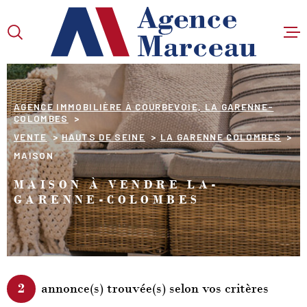
Aller
Aller
Aller
Aller
à
à
au
au
:
la
menu
contenu
VOTRE
recherche
principal
RECHERCHE
AGENCE IMMOBILIÈRE À COURBEVOIE, LA GARENNE-
COLOMBES
TYPE
VENTE
HAUTS DE SEINE
LA GARENNE COLOMBES
D'OFFRE
VENTE
MAISON
TYPE
MAISON À VENDRE LA-
DE
TYPE DE BIEN
GARENNE-COLOMBES
BIEN
VILLE
Budget
BUDGET
2
annonce(s) trouvée(s) selon vos critères