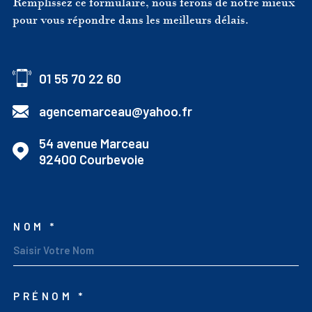
Remplissez ce formulaire, nous ferons de notre mieux
pour vous répondre dans les meilleurs délais.
01 55 70 22 60
agencemarceau@yahoo.fr
54 avenue Marceau
92400
Courbevoie
NOM *
TRAD_MELTEM_VOSCOO
PRÉNOM *