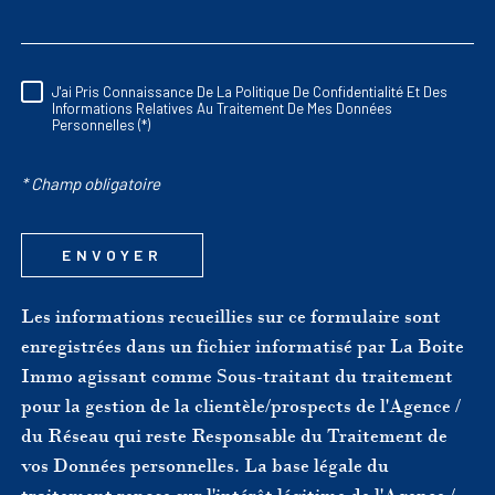
J'ai Pris Connaissance De La Politique De Confidentialité Et Des
RÈGLEMENTATION
Informations Relatives Au Traitement De Mes Données
Personnelles (*)
* Champ obligatoire
ENVOYER
Les informations recueillies sur ce formulaire sont
enregistrées dans un fichier informatisé par La Boite
Immo agissant comme Sous-traitant du traitement
pour la gestion de la clientèle/prospects de l'Agence /
du Réseau qui reste Responsable du Traitement de
vos Données personnelles. La base légale du
traitement repose sur l'intérêt légitime de l'Agence /