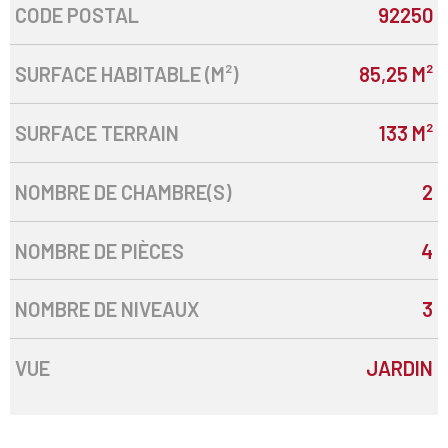
CODE POSTAL
92250
Caractérisque
Valeurs
SURFACE HABITABLE (M²)
85,25 M²
SURFACE TERRAIN
133 M²
NOMBRE DE CHAMBRE(S)
2
NOMBRE DE PIÈCES
4
NOMBRE DE NIVEAUX
3
VUE
JARDIN