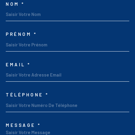
NOM *
TRAD_MELTEM_VOSCOO
PRÉNOM *
EMAIL *
TÉLÉPHONE *
MESSAGE *
TRAD_MELTEM_VORED