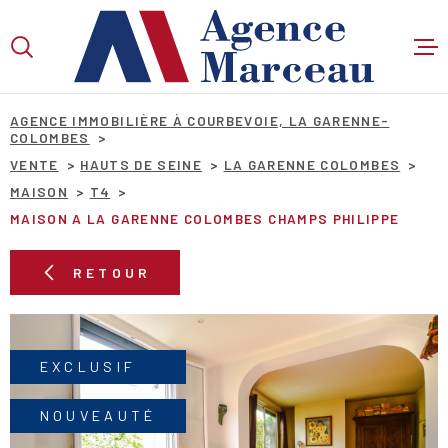
Aller
Aller
Aller
Aller
à
à
au
au
:
la
menu
contenu
VOTRE
recherche
principal
RECHERCHE
AGENCE IMMOBILIÈRE À COURBEVOIE, LA GARENNE-
COLOMBES
VENTE
HAUTS DE SEINE
LA GARENNE COLOMBES
MAISON
T4
TYPE
D'OFFRE
VENTE
MAISON A LA GARENNE COLOMBES CHAMPS PHILIPPE
TYPE
RETOUR
DE
TYPE DE BIEN
BIEN
VILLE
EXCLUSIF
Budget
BUDGET
NOUVEAUTÉ